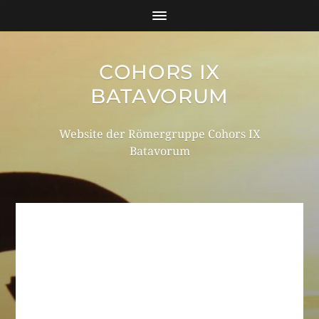
COHORS IX
BATAVORUM
Website der Römergruppe Cohors IX
Batavorum